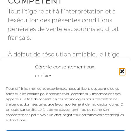
COMPÉTENT
Tout litige relatif à l’interprétation et à
l’exécution des présentes conditions
générales de vente est soumis au droit
français.
À défaut de résolution amiable, le litige
sera porté devant le Tribunal de
Gérer le consentement aux
commerce compétent pour la société
cookies
SUN STUDIO – 10 RUE GUILLAUME
TELL 68100 MULHOUSE, FRANCE
Pour offrir les meilleures expériences, nous utilisons des technologies
telles que les cookies pour stocker et/ou accéder aux informations des
appareils. Le fait de consentir à ces technologies nous permettra de
traiter des données telles que le comportement de navigation ou les ID
uniques sur ce site. Le fait de ne pas consentir ou de retirer son
consentement peut avoir un effet négatif sur certaines caractéristiques
et fonctions.